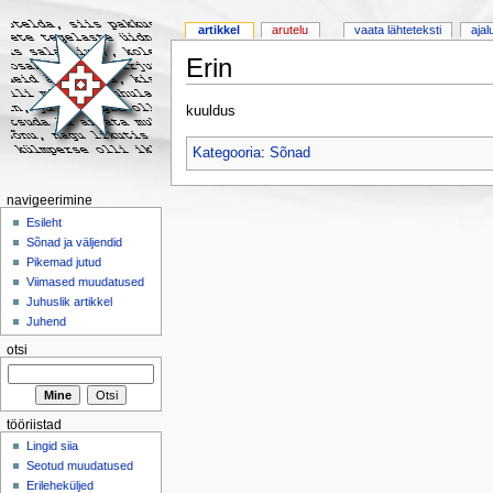
artikkel
arutelu
vaata lähteteksti
ajal
Erin
kuuldus
Kategooria
:
Sõnad
navigeerimine
Esileht
Sõnad ja väljendid
Pikemad jutud
Viimased muudatused
Juhuslik artikkel
Juhend
otsi
tööriistad
Lingid siia
Seotud muudatused
Erileheküljed