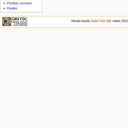
Prinditav versioon
Püsilink
Viimati muutis
Kadri Tüür
(15. märts 2011,