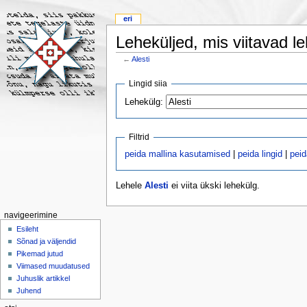
eri
Leheküljed, mis viitavad le
←
Alesti
Lingid siia
Lehekülg:
Filtrid
peida mallina kasutamised
|
peida lingid
|
pei
Lehele
Alesti
ei viita ükski lehekülg.
navigeerimine
Esileht
Sõnad ja väljendid
Pikemad jutud
Viimased muudatused
Juhuslik artikkel
Juhend