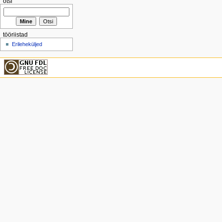
otsi
tööriistad
Erileheküljed