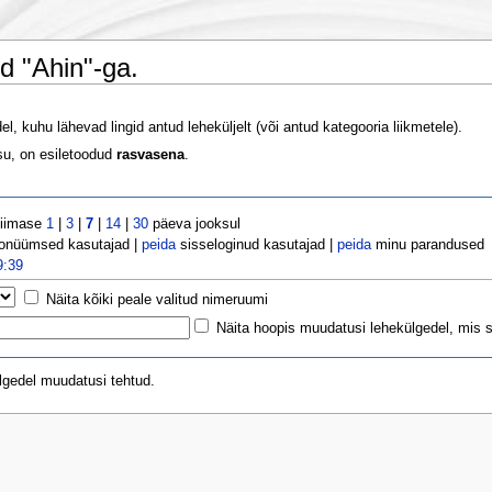
d "Ahin"-ga.
, kuhu lähevad lingid antud leheküljelt (või antud kategooria liikmetele).
u, on esiletoodud
rasvasena
.
viimase
1
|
3
|
7
|
14
|
30
päeva jooksul
onüümsed kasutajad |
peida
sisseloginud kasutajad |
peida
minu parandused
9:39
Näita kõiki peale valitud nimeruumi
Näita hoopis muudatusi lehekülgedel, mis se
ülgedel muudatusi tehtud.