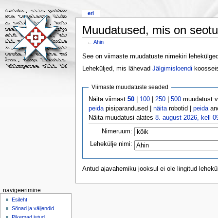
eri
Muudatused, mis on seotu
←
Ahin
See on viimaste muudatuste nimekiri lehekülgedel
Leheküljed, mis lähevad
Jälgimisloendi
koosseis
Viimaste muudatuste seaded
Näita viimast
50
|
100
|
250
|
500
muudatust 
peida
pisiparandused |
näita
robotid |
peida
an
Näita muudatusi alates
8. august 2026, kell 0
Nimeruum:
Lehekülje nimi:
Antud ajavahemiku jooksul ei ole lingitud lehek
navigeerimine
Esileht
Sõnad ja väljendid
Pikemad jutud