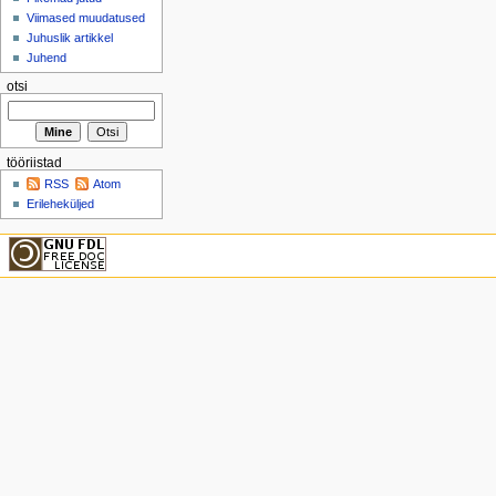
Viimased muudatused
Juhuslik artikkel
Juhend
otsi
tööriistad
RSS
Atom
Erileheküljed