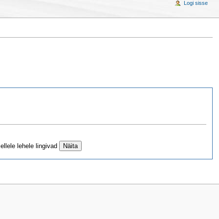
Logi sisse
llele lehele lingivad