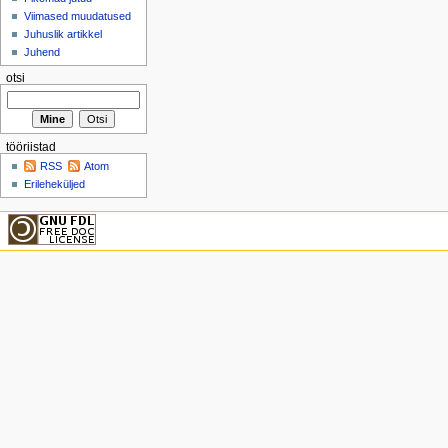
Viimased muudatused
Juhuslik artikkel
Juhend
otsi
tööriistad
RSS
Atom
Erileheküljed