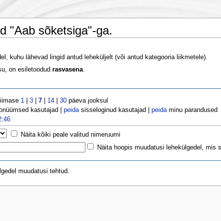
d "Aab sõketsiga"-ga.
, kuhu lähevad lingid antud leheküljelt (või antud kategooria liikmetele).
u, on esiletoodud
rasvasena
.
viimase
1
|
3
|
7
|
14
|
30
päeva jooksul
onüümsed kasutajad |
peida
sisseloginud kasutajad |
peida
minu parandused
2:46
Näita kõiki peale valitud nimeruumi
Näita hoopis muudatusi lehekülgedel, mis se
ülgedel muudatusi tehtud.