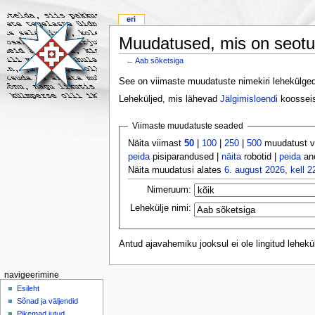
eri
Muudatused, mis on seotu
←
Aab sõketsiga
See on viimaste muudatuste nimekiri lehekülgedel
Leheküljed, mis lähevad
Jälgimisloendi
koosseis
Viimaste muudatuste seaded
Näita viimast
50
|
100
|
250
|
500
muudatust 
peida
pisiparandused |
näita
robotid |
peida
an
Näita muudatusi alates
6. august 2026, kell 2
Nimeruum:
Lehekülje nimi:
Antud ajavahemiku jooksul ei ole lingitud lehek
navigeerimine
Esileht
Sõnad ja väljendid
Pikemad jutud