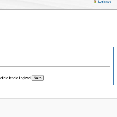
Logi sisse
llele lehele lingivad