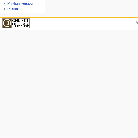
Prinditav versioon
Püsilink
V