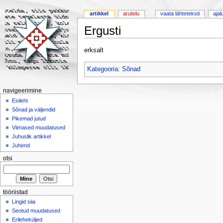
artikkel
arutelu
vaata lähteteksti
ajal
Ergusti
erksalt
Kategooria
:
Sõnad
navigeerimine
Esileht
Sõnad ja väljendid
Pikemad jutud
Viimased muudatused
Juhuslik artikkel
Juhend
otsi
tööriistad
Lingid siia
Seotud muudatused
Erileheküljed