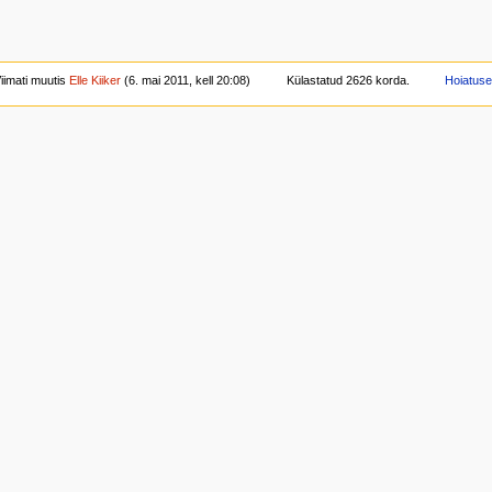
iimati muutis
Elle Kiiker
(6. mai 2011, kell 20:08)
Külastatud 2626 korda.
Hoiatus