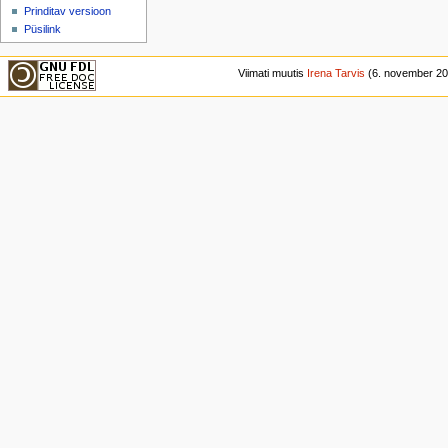
Prinditav versioon
Püsilink
Viimati muutis
Irena Tarvis
(6. november 201