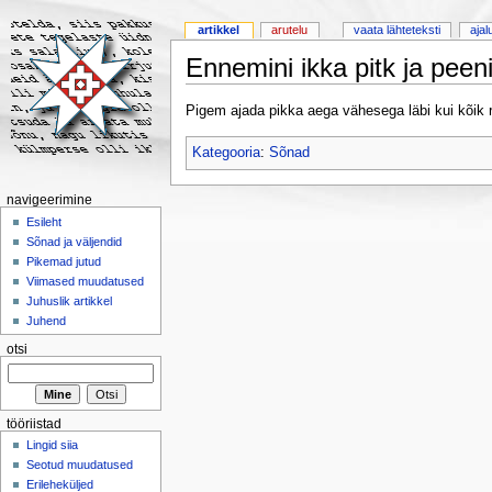
artikkel
arutelu
vaata lähteteksti
ajal
Ennemini ikka pitk ja peenik
Pigem ajada pikka aega vähesega läbi kui kõik ru
Kategooria
:
Sõnad
navigeerimine
Esileht
Sõnad ja väljendid
Pikemad jutud
Viimased muudatused
Juhuslik artikkel
Juhend
otsi
tööriistad
Lingid siia
Seotud muudatused
Erileheküljed