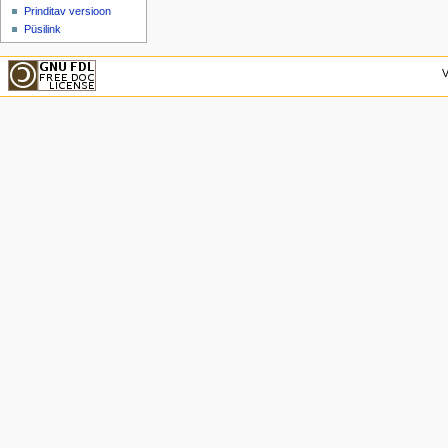
Prinditav versioon
Püsilink
V