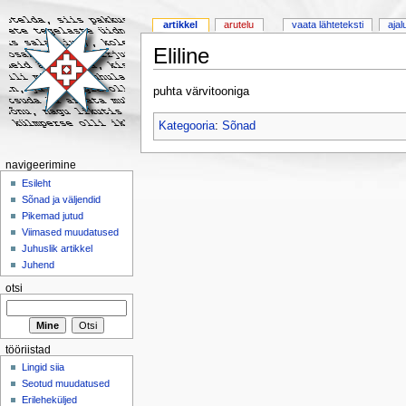
artikkel
arutelu
vaata lähteteksti
ajal
Eliline
puhta värvitooniga
Kategooria
:
Sõnad
navigeerimine
Esileht
Sõnad ja väljendid
Pikemad jutud
Viimased muudatused
Juhuslik artikkel
Juhend
otsi
tööriistad
Lingid siia
Seotud muudatused
Erileheküljed