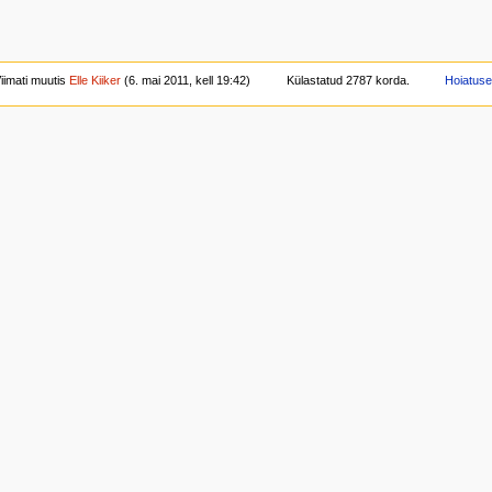
iimati muutis
Elle Kiiker
(6. mai 2011, kell 19:42)
Külastatud 2787 korda.
Hoiatus