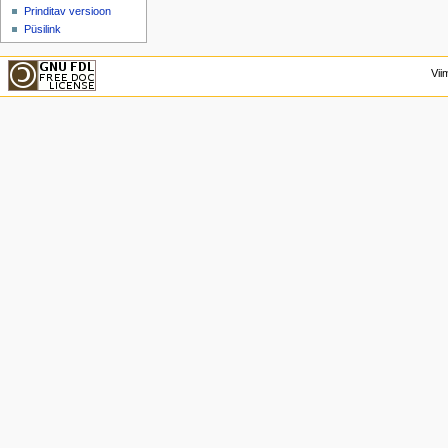
Prinditav versioon
Püsilink
Vii