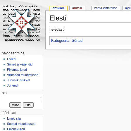
artikkel
arutelu
vaata lähteteksti
ajal
Elesti
heledasti
Kategooria
:
Sõnad
navigeerimine
Esileht
Sõnad ja väljendid
Pikemad jutud
Viimased muudatused
Juhuslik artikkel
Juhend
otsi
tööriistad
Lingid siia
Seotud muudatused
Erileheküljed