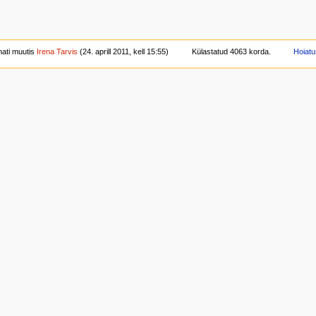
mati muutis
Irena Tarvis
(24. aprill 2011, kell 15:55)
Külastatud 4063 korda.
Hoiat