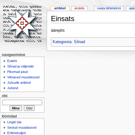
artikkel
arutelu
vaata lähteteksti
ajal
Einsats
äärepits
Kategooria
:
Sõnad
navigeerimine
Esileht
Sõnad ja väljendid
Pikemad jutud
Viimased muudatused
Juhuslik artikkel
Juhend
otsi
tööriistad
Lingid siia
Seotud muudatused
Erileheküljed