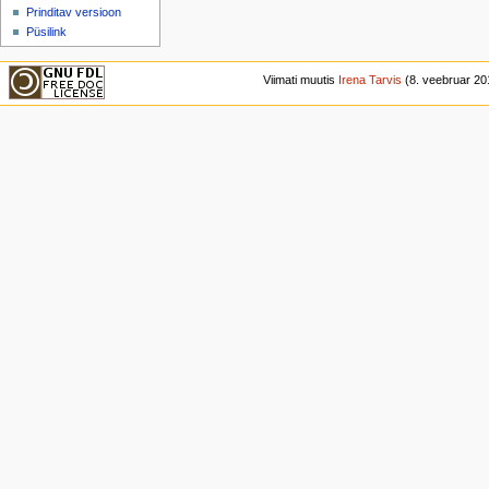
Prinditav versioon
Püsilink
Viimati muutis
Irena Tarvis
(8. veebruar 201