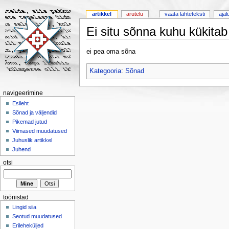
artikkel
arutelu
vaata lähteteksti
ajal
Ei situ sõnna kuhu kükitab
ei pea oma sõna
Kategooria
:
Sõnad
navigeerimine
Esileht
Sõnad ja väljendid
Pikemad jutud
Viimased muudatused
Juhuslik artikkel
Juhend
otsi
tööriistad
Lingid siia
Seotud muudatused
Erileheküljed