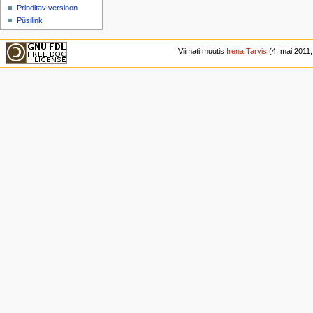
Prinditav versioon
Püsilink
Viimati muutis
Irena Tarvis
(4. mai 2011, 