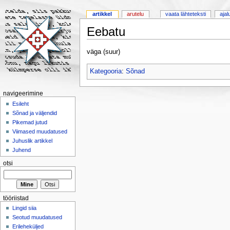
artikkel
arutelu
vaata lähteteksti
ajal
Eebatu
väga (suur)
Kategooria
:
Sõnad
navigeerimine
Esileht
Sõnad ja väljendid
Pikemad jutud
Viimased muudatused
Juhuslik artikkel
Juhend
otsi
tööriistad
Lingid siia
Seotud muudatused
Erileheküljed