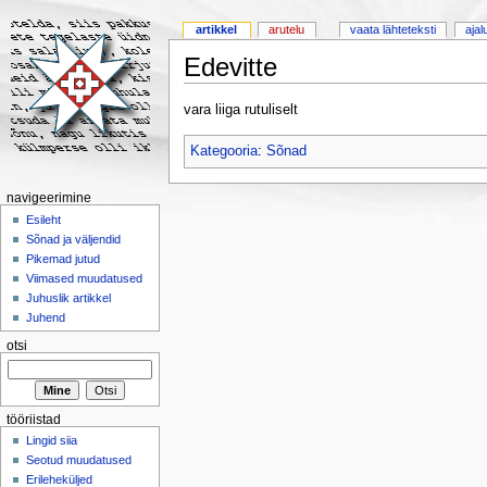
artikkel
arutelu
vaata lähteteksti
ajal
Edevitte
vara liiga rutuliselt
Kategooria
:
Sõnad
navigeerimine
Esileht
Sõnad ja väljendid
Pikemad jutud
Viimased muudatused
Juhuslik artikkel
Juhend
otsi
tööriistad
Lingid siia
Seotud muudatused
Erileheküljed