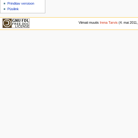
Prinditav versioon
Püsilink
Viimati muutis
Irena Tarvis
(4. mai 2011, 