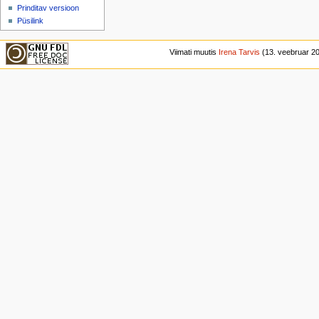
Prinditav versioon
Püsilink
Viimati muutis
Irena Tarvis
(13. veebruar 201