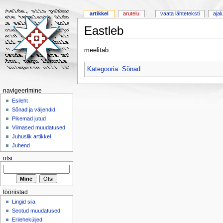
artikkel
arutelu
vaata lähteteksti
ajal
Eastleb
meelitab
Kategooria
:
Sõnad
navigeerimine
Esileht
Sõnad ja väljendid
Pikemad jutud
Viimased muudatused
Juhuslik artikkel
Juhend
otsi
tööriistad
Lingid siia
Seotud muudatused
Erileheküljed