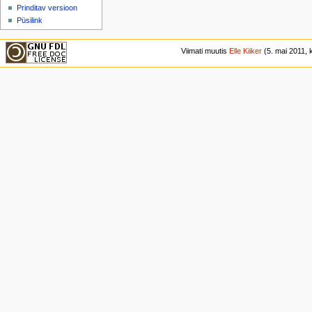
Prinditav versioon
Püsilink
Viimati muutis
Elle Kiiker
(5. mai 2011, k