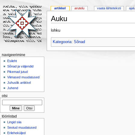
artikkel
arutelu
vaata lähteteksti
ajal
Auku
lohku
Kategooria
:
Sõnad
navigeerimine
Esileht
Sõnad ja väljendid
Pikemad jutud
Viimased muudatused
Juhuslik artikkel
Juhend
otsi
tööriistad
Lingid siia
Seotud muudatused
Erileheküljed