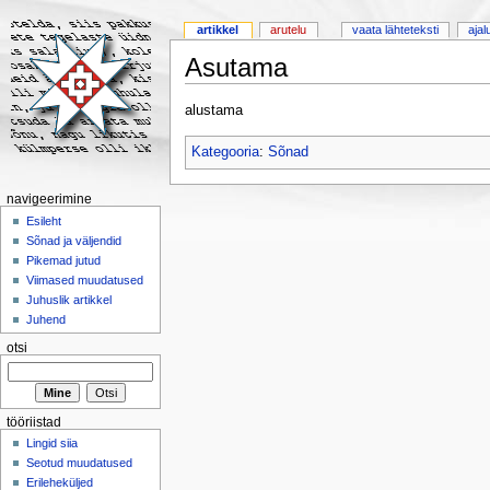
artikkel
arutelu
vaata lähteteksti
ajal
Asutama
alustama
Kategooria
:
Sõnad
navigeerimine
Esileht
Sõnad ja väljendid
Pikemad jutud
Viimased muudatused
Juhuslik artikkel
Juhend
otsi
tööriistad
Lingid siia
Seotud muudatused
Erileheküljed