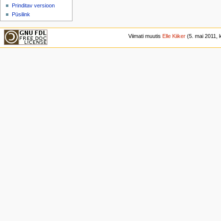
Prinditav versioon
Püsilink
Viimati muutis
Elle Kiiker
(5. mai 2011, k