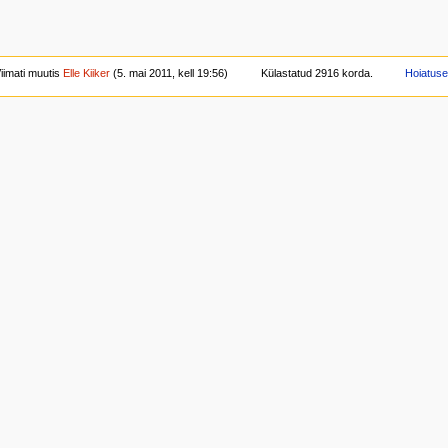
iimati muutis
Elle Kiiker
(5. mai 2011, kell 19:56)
Külastatud 2916 korda.
Hoiatus