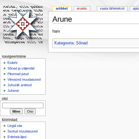
artikkel
arutelu
vaata lähteteksti
ajal
Arune
harv
Kategooria
:
Sõnad
navigeerimine
Esileht
Sõnad ja väljendid
Pikemad jutud
Viimased muudatused
Juhuslik artikkel
Juhend
otsi
tööriistad
Lingid siia
Seotud muudatused
Erileheküljed