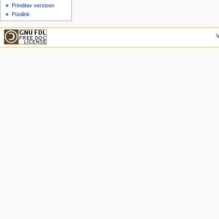
Prinditav versioon
Püsilink
V