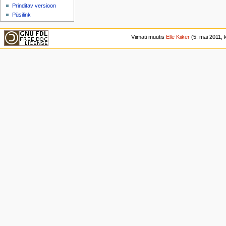
Prinditav versioon
Püsilink
Viimati muutis
Elle Kiiker
(5. mai 2011, k