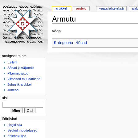
artikkel
arutelu
vaata lähteteksti
ajal
Armutu
väga
Kategooria
:
Sõnad
navigeerimine
Esileht
Sõnad ja väljendid
Pikemad jutud
Viimased muudatused
Juhuslik artikkel
Juhend
otsi
tööriistad
Lingid siia
Seotud muudatused
Erileheküljed