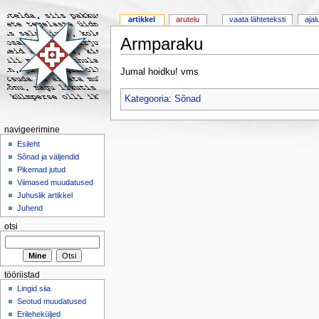
artikkel
arutelu
vaata lähteteksti
ajal
Armparaku
Jumal hoidku! vms
Kategooria
:
Sõnad
navigeerimine
Esileht
Sõnad ja väljendid
Pikemad jutud
Viimased muudatused
Juhuslik artikkel
Juhend
otsi
tööriistad
Lingid siia
Seotud muudatused
Erileheküljed