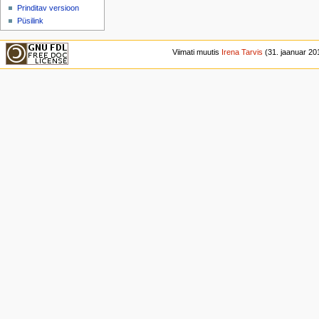
Prinditav versioon
Püsilink
Viimati muutis
Irena Tarvis
(31. jaanuar 201