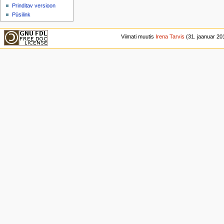
Prinditav versioon
Püsilink
Viimati muutis
Irena Tarvis
(31. jaanuar 201