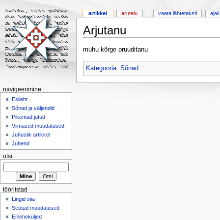
artikkel
arutelu
vaata lähteteksti
ajal
Arjutanu
muhu kõrge pruuditanu
Kategooria
:
Sõnad
navigeerimine
Esileht
Sõnad ja väljendid
Pikemad jutud
Viimased muudatused
Juhuslik artikkel
Juhend
otsi
tööriistad
Lingid siia
Seotud muudatused
Erileheküljed