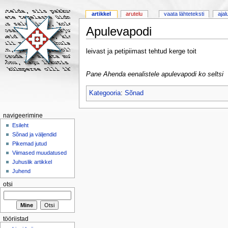
artikkel
arutelu
vaata lähteteksti
ajal
Apulevapodi
leivast ja petipiimast tehtud kerge toit
Pane Ahenda eenalistele apulevapodi ko seltsi
Kategooria
:
Sõnad
navigeerimine
Esileht
Sõnad ja väljendid
Pikemad jutud
Viimased muudatused
Juhuslik artikkel
Juhend
otsi
tööriistad