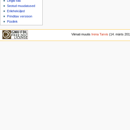
Lingid siia
Seotud muudatused
Erileheküljed
Prinditav versioon
Püsilink
Viimati muutis
Irena Tarvis
(14. märts 2011