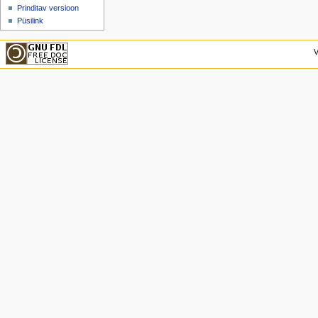
Prinditav versioon
Püsilink
V