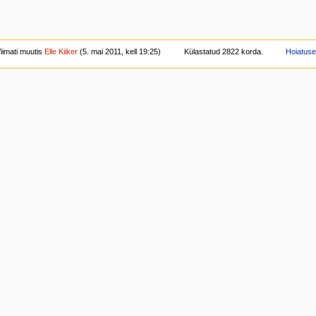
iimati muutis
Elle Kiiker
(5. mai 2011, kell 19:25)
Külastatud 2822 korda.
Hoiatus