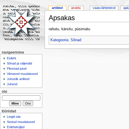
artikkel
arutelu
vaata lähteteksti
ajal
Apsakas
rahutu, kärsitu, püsimatu
Kategooria
:
Sõnad
navigeerimine
Esileht
Sõnad ja väljendid
Pikemad jutud
Viimased muudatused
Juhuslik artikkel
Juhend
otsi
tööriistad
Lingid siia
Seotud muudatused
Erileheküljed