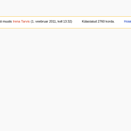
ti muutis
Irena Tarvis
(1. veebruar 2011, kell 13:32)
Külastatud 2760 korda.
Hoia