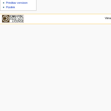
Prinditav versioon
Püsilink
Viima