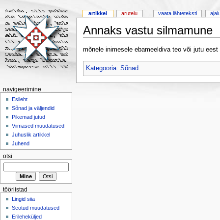
artikkel
arutelu
vaata lähteteksti
ajal
Annaks vastu silmamune
mõnele inimesele ebameeldiva teo või jutu eest
Kategooria
:
Sõnad
navigeerimine
Esileht
Sõnad ja väljendid
Pikemad jutud
Viimased muudatused
Juhuslik artikkel
Juhend
otsi
tööriistad
Lingid siia
Seotud muudatused
Erileheküljed