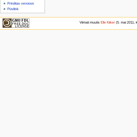
Prinditav versioon
Püsilink
Viimati muutis
Elle Kiiker
(5. mai 2011, k