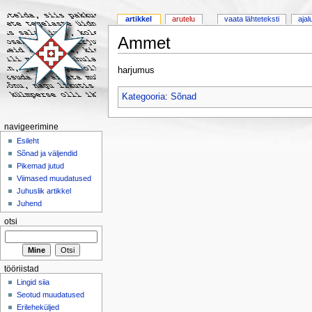
artikkel
arutelu
vaata lähteteksti
ajal
Ammet
harjumus
Kategooria
:
Sõnad
navigeerimine
Esileht
Sõnad ja väljendid
Pikemad jutud
Viimased muudatused
Juhuslik artikkel
Juhend
otsi
tööriistad
Lingid siia
Seotud muudatused
Erileheküljed