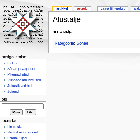
artikkel
arutelu
vaata lähteteksti
ajal
Alustalje
rinnahoidja
Kategooria
:
Sõnad
navigeerimine
Esileht
Sõnad ja väljendid
Pikemad jutud
Viimased muudatused
Juhuslik artikkel
Juhend
otsi
tööriistad
Lingid siia
Seotud muudatused
Erileheküljed