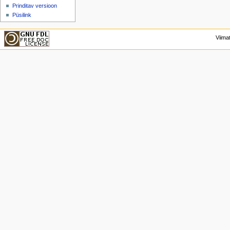
Prinditav versioon
Püsilink
Viima