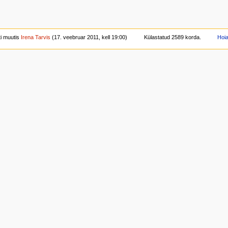
ti muutis
Irena Tarvis
(17. veebruar 2011, kell 19:00)
Külastatud 2589 korda.
Hoi