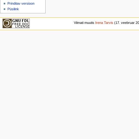
Prinditav versioon
Püsilink
Viimati muutis
Irena Tarvis
(17. veebruar 201