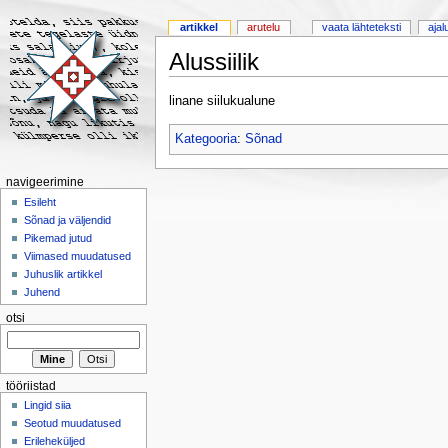
artikkel
arutelu
vaata lähteteksti
ajal
Alussiilik
linane siilukualune
Kategooria
:
Sõnad
navigeerimine
Esileht
Sõnad ja väljendid
Pikemad jutud
Viimased muudatused
Juhuslik artikkel
Juhend
otsi
tööriistad
Lingid siia
Seotud muudatused
Erileheküljed