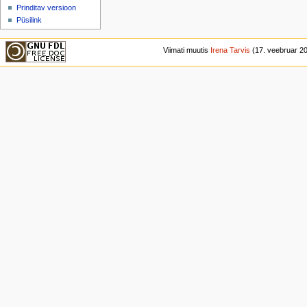
Prinditav versioon
Püsilink
Viimati muutis
Irena Tarvis
(17. veebruar 201