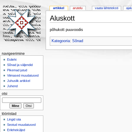
artikkel
arutelu
vaata lähteteksti
ajal
Aluskott
põhukott puuvoodis
Kategooria
:
Sõnad
navigeerimine
Esileht
Sõnad ja väljendid
Pikemad jutud
Viimased muudatused
Juhuslik artikkel
Juhend
otsi
tööriistad
Lingid siia
Seotud muudatused
Erileheküljed