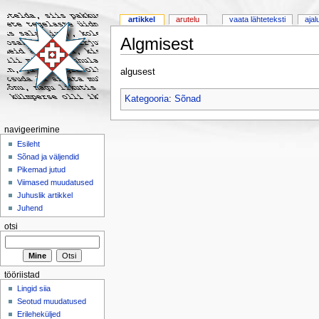
artikkel
arutelu
vaata lähteteksti
ajal
Algmisest
algusest
Kategooria
:
Sõnad
navigeerimine
Esileht
Sõnad ja väljendid
Pikemad jutud
Viimased muudatused
Juhuslik artikkel
Juhend
otsi
tööriistad
Lingid siia
Seotud muudatused
Erileheküljed