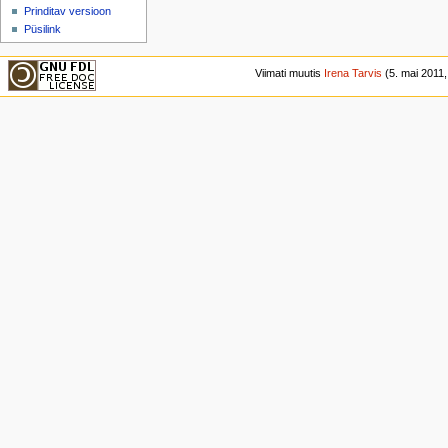
Prinditav versioon
Püsilink
Viimati muutis
Irena Tarvis
(5. mai 2011, 