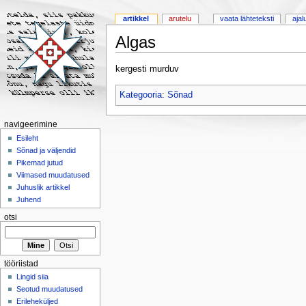
artikkel
arutelu
vaata lähteteksti
ajal
Algas
kergesti murduv
Kategooria
:
Sõnad
navigeerimine
Esileht
Sõnad ja väljendid
Pikemad jutud
Viimased muudatused
Juhuslik artikkel
Juhend
otsi
tööriistad
Lingid siia
Seotud muudatused
Erileheküljed