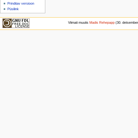
Prinditav versioon
Püsilink
Viimati muutis
Madis Rehepapp
(30. detsember 