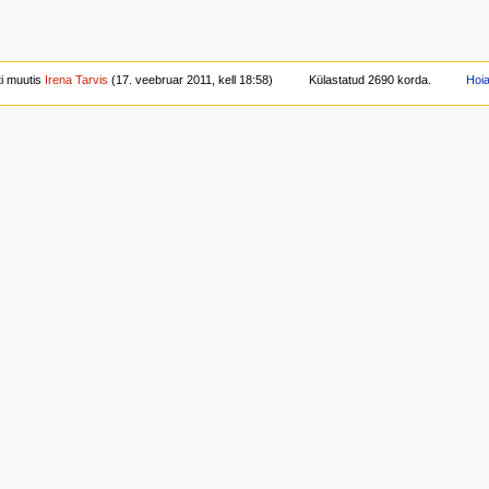
ti muutis
Irena Tarvis
(17. veebruar 2011, kell 18:58)
Külastatud 2690 korda.
Hoi