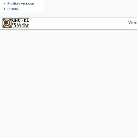
Prinditav versioon
Püsilink
Viima