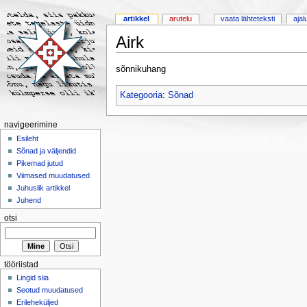
artikkel
arutelu
vaata lähteteksti
ajal
Airk
sõnnikuhang
Kategooria
:
Sõnad
navigeerimine
Esileht
Sõnad ja väljendid
Pikemad jutud
Viimased muudatused
Juhuslik artikkel
Juhend
otsi
tööriistad
Lingid siia
Seotud muudatused
Erileheküljed