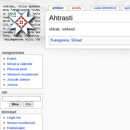
artikkel
arutelu
vaata lähteteksti
ajal
Ahtrasti
ohtralt, rohkesti
Kategooria
:
Sõnad
navigeerimine
Esileht
Sõnad ja väljendid
Pikemad jutud
Viimased muudatused
Juhuslik artikkel
Juhend
otsi
tööriistad
Lingid siia
Seotud muudatused
Erileheküljed