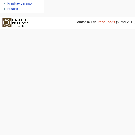
Prinditav versioon
Püsilink
Viimati muutis
Irena Tarvis
(5. mai 2011, 