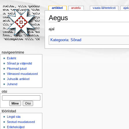
artikkel
arutelu
vaata lähteteksti
ajal
Aegus
ajal
Kategooria
:
Sõnad
navigeerimine
Esileht
Sõnad ja väljendid
Pikemad jutud
Viimased muudatused
Juhuslik artikkel
Juhend
otsi
tööriistad
Lingid siia
Seotud muudatused
Erileheküljed