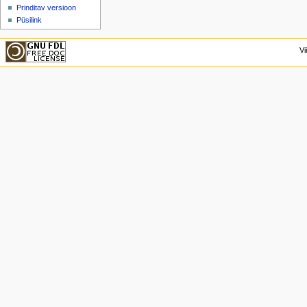
Prinditav versioon
Püsilink
Vi