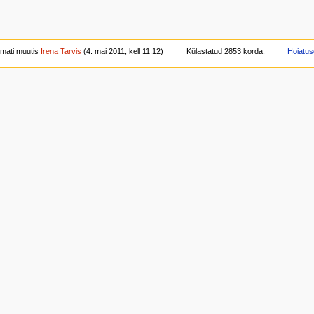
imati muutis
Irena Tarvis
(4. mai 2011, kell 11:12)
Külastatud 2853 korda.
Hoiatu