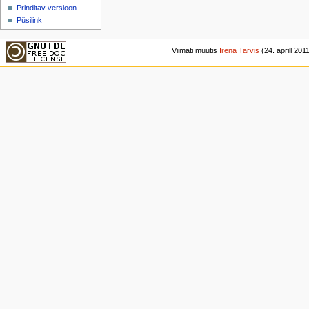
Prinditav versioon
Püsilink
Viimati muutis
Irena Tarvis
(24. aprill 2011