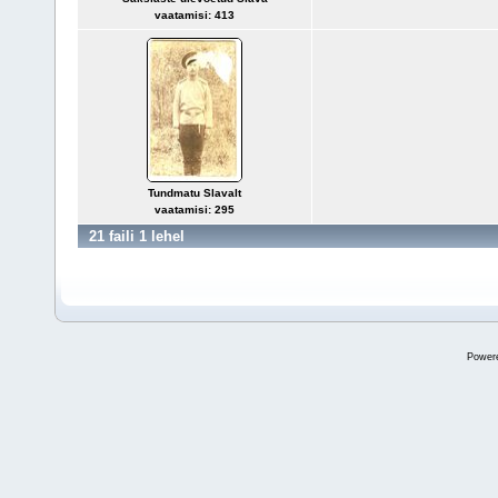
vaatamisi: 413
Tundmatu Slavalt
vaatamisi: 295
21 faili 1 lehel
Power