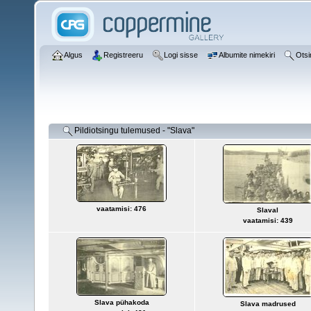
Algus
Registreeru
Logi sisse
Albumite nimekiri
Otsi
Pildiotsingu tulemused - "Slava"
vaatamisi: 476
Slaval
vaatamisi: 439
Slava pühakoda
Slava madrused