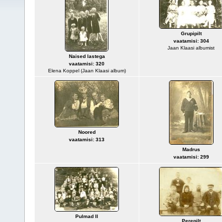
Grupipilt
vaatamisi: 304
Jaan Klaasi albumist
Naised lastega
vaatamisi: 320
Elena Koppel (Jaan Klaasi album)
Noored
vaatamisi: 313
Madrus
vaatamisi: 299
Pulmad II
Perepilt