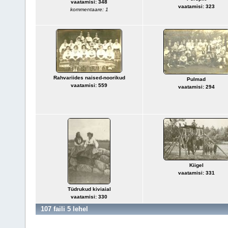
vaatamisi: 348
vaatamisi: 323
kommentaare: 1
Rahvariides naised-noorikud
Pulmad
vaatamisi: 559
vaatamisi: 294
Kiigel
vaatamisi: 331
Tüdrukud kiviaial
vaatamisi: 330
107 faili 5 lehel