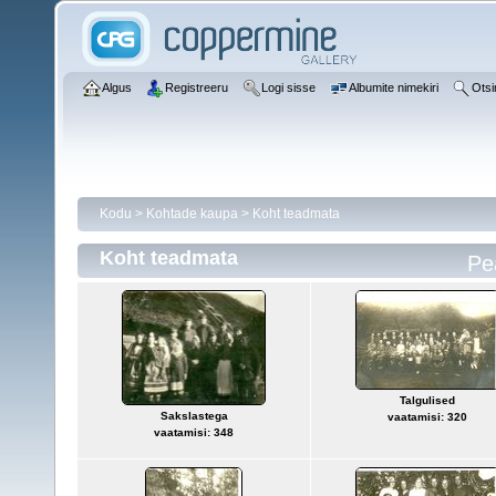
Algus
Registreeru
Logi sisse
Albumite nimekiri
Otsi
Kodu
>
Kohtade kaupa
>
Koht teadmata
Koht teadmata
Pea
Talgulised
Sakslastega
vaatamisi: 320
vaatamisi: 348