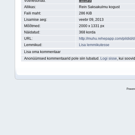
Võtmesõnad:
lehmad
Allikas:
Rein Saksakulmu kogust
Faili maht:
286 KiB
Lisamise aeg:
veebr 09, 2013
Mõõtmed:
2000 x 1331 px
Näidatud:
368 korda
URL:
http://muhu.rehepapp.com/pildid
Lemmikud:
Lisa lemmikutesse
Lisa oma kommentaar
Anonüümsed kommentaarid pole siin lubatud.
Logi sisse
, kui soov
Power