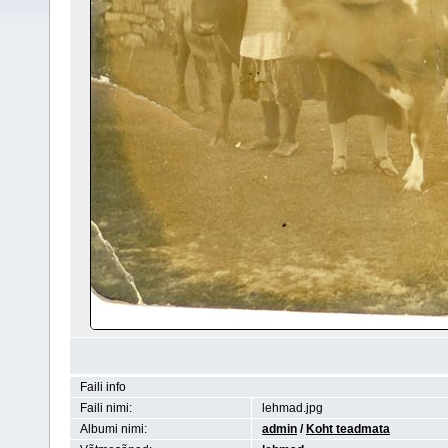
Faili info
Faili nimi:
lehmad.jpg
Albumi nimi:
admin
/
Koht teadmata