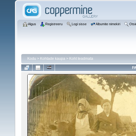
Algus
Registreeru
Logi sisse
Albumite nimekiri
Otsi
Kodu
>
Kohtade kaupa
>
Koht teadmata
FA