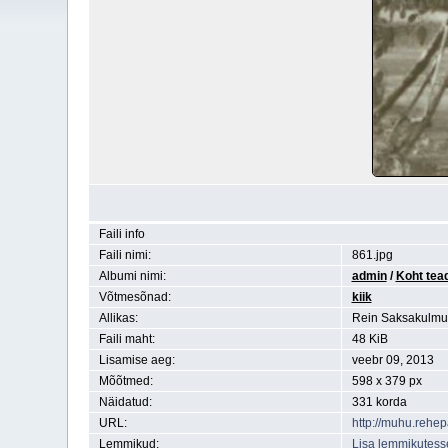
Faili info
Faili nimi:
861.jpg
Albumi nimi:
admin
/
Koht tea
Võtmesõnad:
kiik
Allikas:
Rein Saksakulmu
Faili maht:
48 KiB
Lisamise aeg:
veebr 09, 2013
Mõõtmed:
598 x 379 px
Näidatud:
331 korda
URL:
http://muhu.rehe
Lemmikud:
Lisa lemmikutess