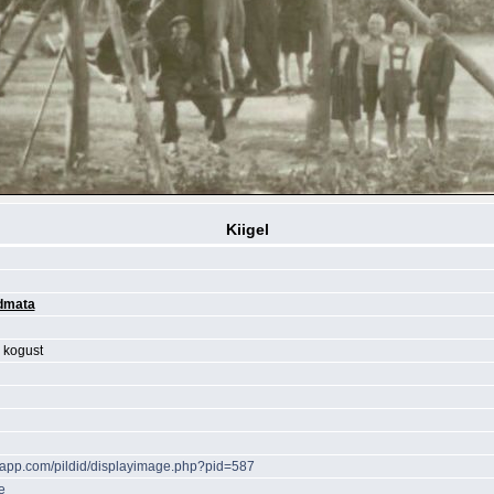
Kiigel
dmata
 kogust
papp.com/pildid/displayimage.php?pid=587
e