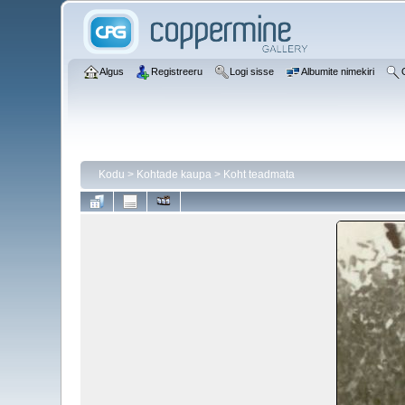
Algus
Registreeru
Logi sisse
Albumite nimekiri
Kodu
>
Kohtade kaupa
>
Koht teadmata