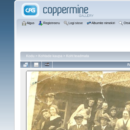
Algus
Registreeru
Logi sisse
Albumite nimekiri
Otsi
Kodu
>
Kohtade kaupa
>
Koht teadmata
F