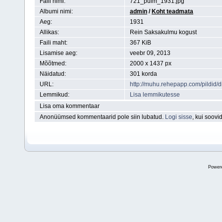
Faili nimi:
721_pulm_1931.jpg
Albumi nimi:
admin
/
Koht teadmata
Aeg:
1931
Allikas:
Rein Saksakulmu kogust
Faili maht:
367 KiB
Lisamise aeg:
veebr 09, 2013
Mõõtmed:
2000 x 1437 px
Näidatud:
301 korda
URL:
http://muhu.rehepapp.com/pildid
Lemmikud:
Lisa lemmikutesse
Lisa oma kommentaar
Anonüümsed kommentaarid pole siin lubatud.
Logi sisse
, kui soov
Power