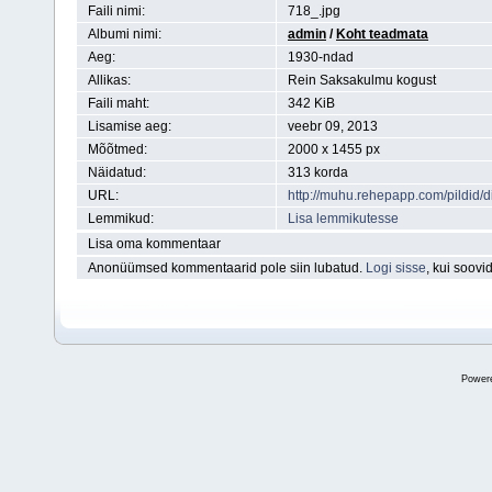
Faili nimi:
718_.jpg
Albumi nimi:
admin
/
Koht teadmata
Aeg:
1930-ndad
Allikas:
Rein Saksakulmu kogust
Faili maht:
342 KiB
Lisamise aeg:
veebr 09, 2013
Mõõtmed:
2000 x 1455 px
Näidatud:
313 korda
URL:
http://muhu.rehepapp.com/pildid
Lemmikud:
Lisa lemmikutesse
Lisa oma kommentaar
Anonüümsed kommentaarid pole siin lubatud.
Logi sisse
, kui soov
Power