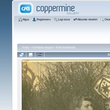
Algus
Registreeru
Logi sisse
Albumite nimekiri
Otsi
Kodu
>
Kohtade kaupa
>
Koht teadmata
F