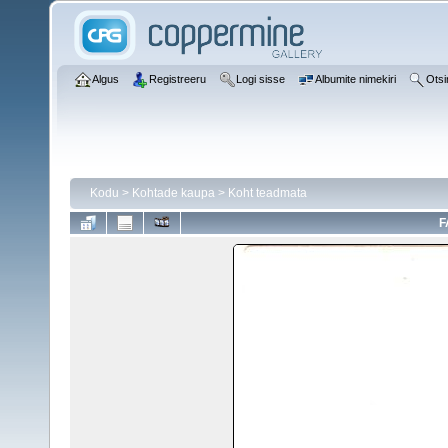
Algus
Registreeru
Logi sisse
Albumite nimekiri
Otsi
Kodu
>
Kohtade kaupa
>
Koht teadmata
F