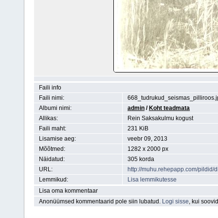
Faili info
Faili nimi:
668_tudrukud_seismas_pilliroos.
Albumi nimi:
admin
/
Koht teadmata
Allikas:
Rein Saksakulmu kogust
Faili maht:
231 KiB
Lisamise aeg:
veebr 09, 2013
Mõõtmed:
1282 x 2000 px
Näidatud:
305 korda
URL:
http://muhu.rehepapp.com/pildid
Lemmikud:
Lisa lemmikutesse
Lisa oma kommentaar
Anonüümsed kommentaarid pole siin lubatud.
Logi sisse
, kui soov