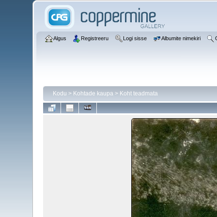
Algus
Registreeru
Logi sisse
Albumite nimekiri
Kodu
>
Kohtade kaupa
>
Koht teadmata