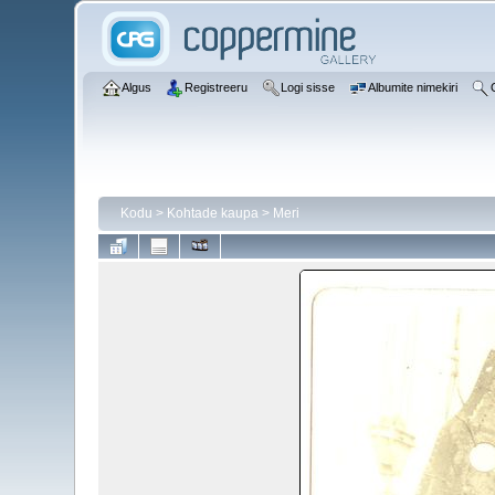
Algus
Registreeru
Logi sisse
Albumite nimekiri
Kodu
>
Kohtade kaupa
>
Meri