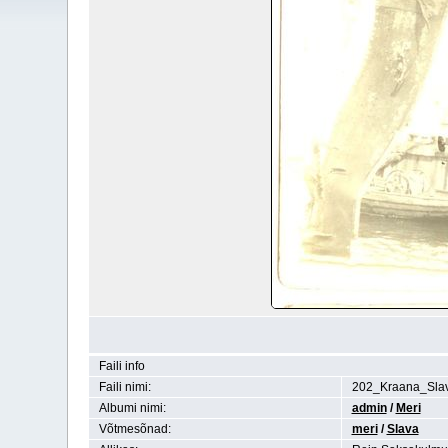
Faili info
Faili nimi:
202_Kraana_Slav
Albumi nimi:
admin
/
Meri
Võtmesõnad:
meri
/
Slava