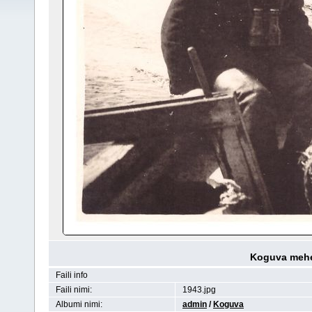
Koguva mehe
Faili info
Faili nimi:
1943.jpg
Albumi nimi:
admin
/
Koguva