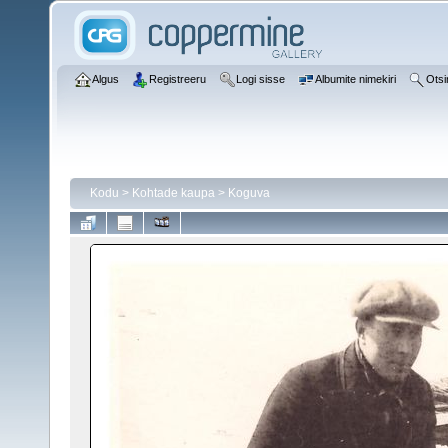
Algus
Registreeru
Logi sisse
Albumite nimekiri
Otsi
Kodu
>
Kohtade kaupa
>
Koguva