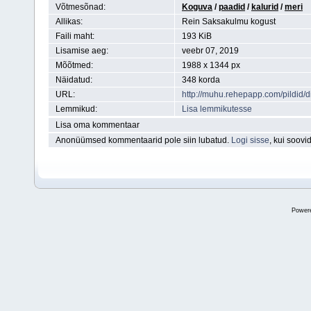
Võtmesõnad:
Koguva
/
paadid
/
kalurid
/
meri
Allikas:
Rein Saksakulmu kogust
Faili maht:
193 KiB
Lisamise aeg:
veebr 07, 2019
Mõõtmed:
1988 x 1344 px
Näidatud:
348 korda
URL:
http://muhu.rehepapp.com/pildid
Lemmikud:
Lisa lemmikutesse
Lisa oma kommentaar
Anonüümsed kommentaarid pole siin lubatud.
Logi sisse
, kui soov
Power