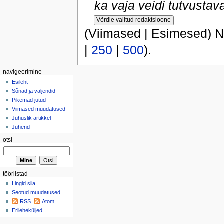
ka vaja veidi tutvustavat
(Viimased | Esimesed) N
|
250
|
500
).
navigeerimine
Esileht
Sõnad ja väljendid
Pikemad jutud
Viimased muudatused
Juhuslik artikkel
Juhend
otsi
tööriistad
Lingid siia
Seotud muudatused
RSS
Atom
Erileheküljed