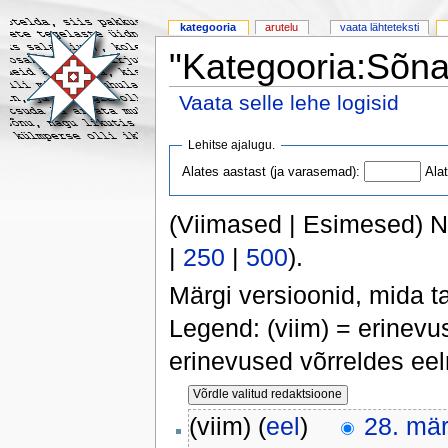
kategooria
arutelu
vaata lähteteksti
"Kategooria:Sõna
Vaata selle lehe logisid
Lehitse ajalugu.
Alates aastast (ja varasemad):
Ala
(Viimased | Esimesed) N
|
250
|
500
).
Märgi versioonid, mida t
Legend: (viim) = erinevu
erinevused võrreldes ee
(viim) (
eel
)
28. mär