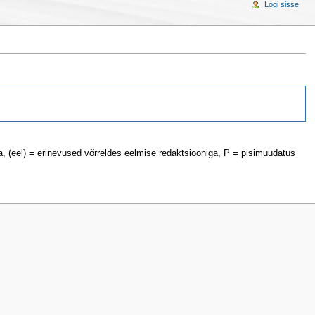
Logi sisse
a, (eel) = erinevused võrreldes eelmise redaktsiooniga, P = pisimuudatus