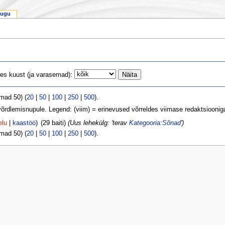
lugu
tes kuust (ja varasemad):
mad 50) (
20
|
50
|
100
|
250
|
500
).
 võrdlemisnupule. Legend: (viim) = erinevused võrreldes viimase redaktsioonig
elu
|
kaastöö
)
(29 baiti)
(Uus lehekülg: 'terav
Kategooria:Sõnad
')
mad 50) (
20
|
50
|
100
|
250
|
500
).