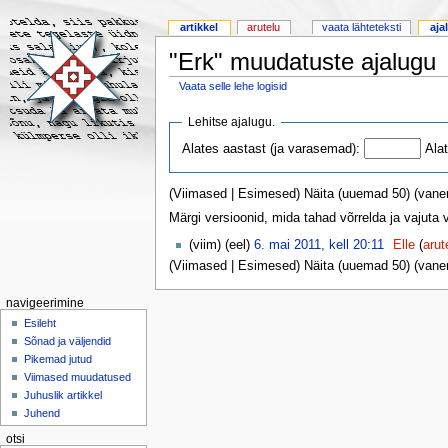
artikkel
arutelu
vaata lähteteksti
aja
"Erk" muudatuste ajalugu
Vaata selle lehe logisid
Lehitse ajalugu.
Alates aastast (ja varasemad):
Ala
(Viimased | Esimesed) Näita (uuemad 50) (vane
Märgi versioonid, mida tahad võrrelda ja vajuta
(viim) (eel)
6. mai 2011, kell 20:11
Elle
(
arut
(Viimased | Esimesed) Näita (uuemad 50) (vane
navigeerimine
Esileht
Sõnad ja väljendid
Pikemad jutud
Viimased muudatused
Juhuslik artikkel
Juhend
otsi