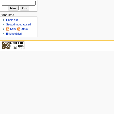
tööriistad
Lingid siia
Seotud muudatused
RSS
Atom
Erileheküljed