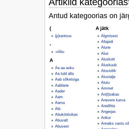
Artiklid kategooria
Antud kategoorias on jä
(
A jätk
(p)rantsus
Algmisest
Allapidi
-
Alune
-võitu
Alus
Aluskott
A
Aluskuub
Aa aa auku
Alussiilik
Aa tuld alla
Alustalje
Aab sõketsiga
Alutu
Aablane
Ammet
Aader
An(t)sakas
Aam
Anevere karva
Aama
Aneõhta
Abi
Angerjas
Abuköötsikas
Ankur
Abuvatt
Annaks vastu s
Abuvest