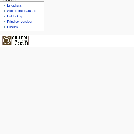
Lingid siia
Seotud muudatused
Erileheküljed
Prinditav versioon
Püsilink