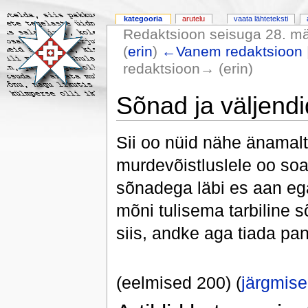
kategooria
arutelu
vaata lähteteksti
Redaktsioon seisuga 28. mär
(
erin
)
←Vanem redaktsioon
redaktsioon→ (erin)
Sõnad ja väljendi
Sii oo nüid nähe änamalt
murdevõistluslele oo so
sõnadega läbi es aan ega
mõni tulisema tarbiline s
siis, andke aga tiada pa
(eelmised 200) (
järgmis