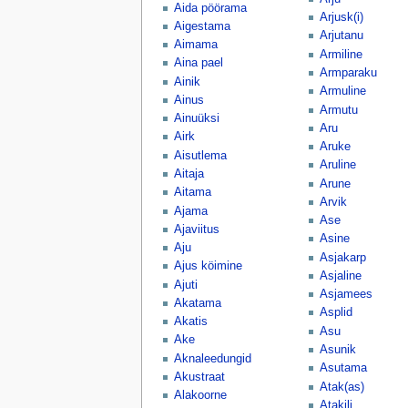
Aida pöörama
Arjusk(i)
Aigestama
Arjutanu
Aimama
Armiline
Aina pael
Armparaku
Ainik
Armuline
Ainus
Armutu
Ainuüksi
Aru
Airk
Aruke
Aisutlema
Aruline
Aitaja
Arune
Aitama
Arvik
Ajama
Ase
Ajaviitus
Asine
Aju
Asjakarp
Ajus köimine
Asjaline
Ajuti
Asjamees
Akatama
Asplid
Akatis
Asu
Ake
Asunik
Aknaleedungid
Asutama
Akustraat
Atak(as)
Alakoorne
Atakili