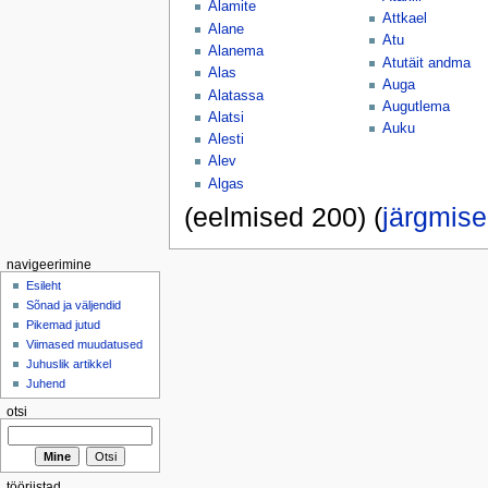
Alamite
Attkael
Alane
Atu
Alanema
Atutäit andma
Alas
Auga
Alatassa
Augutlema
Alatsi
Auku
Alesti
Alev
Algas
(eelmised 200) (
järgmis
navigeerimine
Esileht
Sõnad ja väljendid
Pikemad jutud
Viimased muudatused
Juhuslik artikkel
Juhend
otsi
tööriistad