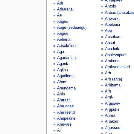
Annepäev
Adr
Antsis
Adraraha
Antsis (antsakas
Ae
Antvärk
Aeges
Apaküisi
Aegu (sedaaegu)
App
Aegus
Apsakas
Aelema
Apsat
Aesaköides
Apu leib
Aga
Apulevapodi
Aganarüsa
Arakane
Agarik
Araksed asjad
Agijas
Arb
Agudlema
Arb (arva)
Ahav
Arbitama
Ahendama
Arg
Ahin
Argi-
Ahtrasti
Argipäev
Ahu odsel
Argpüks
Ahu reerid
Arima
Ahupealne
Arjakas
Ahuvare
Arjassed
Ai
Arju