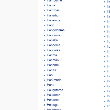
Hambuline
Il
Hame
Illi
Hammas
Il
Haneihu
Ill
Haneviga
Il
Hang
Il
Hangeldama
Il
Hanguma
Il
Hanska
Il
Hapnema
Il
Hapurokk
Im
Harima
Im
Harimalk
I
Harjama
I
Harjas
Im
Hark
In
Harkmuda
I
Haru
In
Haugutama
In
Haukuma
I
Heakene
Ip
Heiduga
I
Heinmuda