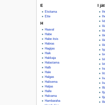
E
I jä
Etsitama
I
Ette
Ih
Ii
H
Ii
Haaval
Ii
Habe
Ii
Habe itsis
Ii
Habras
Ii
Hagijas
Ii
Haik
Ii
Hakkaja
Iir
Halastama
Ii
Halb
Ii
Hale
Ii
Halgas
Ii
Halisema
Ii
Haljas
Il
Halle
Il
Halvama
Il
Hambaraha
Ill