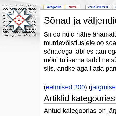
kategooria
arutelu
vaata lähteteksti
Sõnad ja väljendi
Sii oo nüid nähe änamalt
murdevõistluslele oo so
sõnadega läbi es aan ega
mõni tulisema tarbiline s
siis, andke aga tiada pa
(
eelmised 200
) (
järgmis
Artiklid kategooria
Antud kategoorias on jä