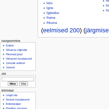
It
Ietsi
It
Igine
It
Igipealuu
Ihama
Ihkuma
(
eelmised 200
) (
järgmis
navigeerimine
Esileht
Sõnad ja väljendid
Pikemad jutud
Viimased muudatused
Juhuslik artikkel
Juhend
otsi
tööriistad
Lingid siia
Seotud muudatused
Erileheküljed
Prinditav versioon