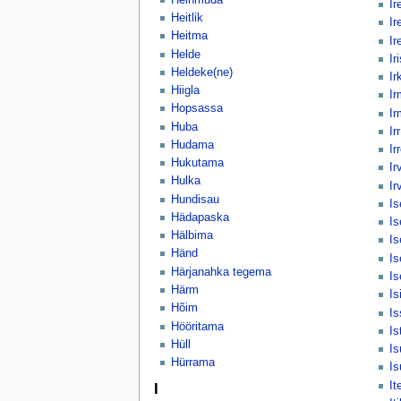
Ir
Heitlik
Ir
Heitma
Ire
Helde
Ir
Heldeke(ne)
Ir
Hiigla
Ir
Hopsassa
Ir
Huba
Irr
Hudama
Ir
Hukutama
Ir
Hulka
Ir
Hundisau
Is
Hädapaska
I
Hälbima
I
Händ
Is
Härjanahka tegema
Is
Härm
Is
Hõim
Is
Hööritama
Is
Hüll
Is
Hürrama
I
It
I