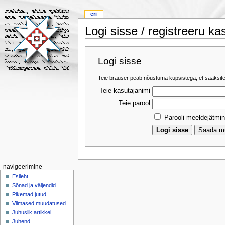
eri
Logi sisse / registreeru ka
Logi sisse
Teie brauser peab nõustuma küpsistega, et saaksite
Teie kasutajanimi
Teie parool
Parooli meeldejätmi
navigeerimine
Esileht
Sõnad ja väljendid
Pikemad jutud
Viimased muudatused
Juhuslik artikkel
Juhend