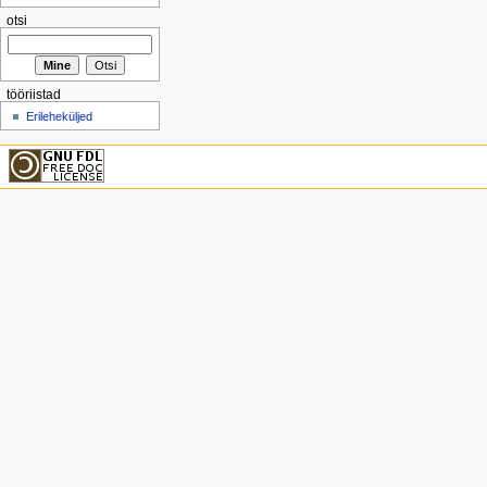
otsi
tööriistad
Erileheküljed