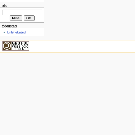
otsi
tööriistad
Erileheküljed