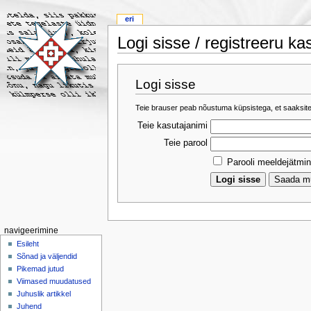
eri
Logi sisse / registreeru ka
Logi sisse
Teie brauser peab nõustuma küpsistega, et saaksite
Teie kasutajanimi
Teie parool
Parooli meeldejätmi
navigeerimine
Esileht
Sõnad ja väljendid
Pikemad jutud
Viimased muudatused
Juhuslik artikkel
Juhend