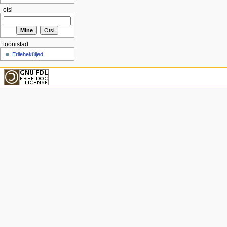
otsi
tööriistad
Erileheküljed