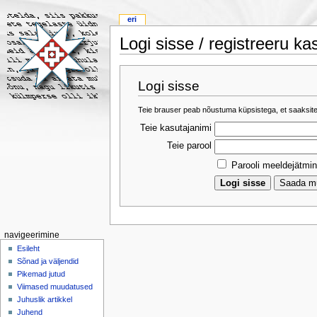
eri
Logi sisse / registreeru ka
Logi sisse
Teie brauser peab nõustuma küpsistega, et saaksite
Teie kasutajanimi
Teie parool
Parooli meeldejätmi
navigeerimine
Esileht
Sõnad ja väljendid
Pikemad jutud
Viimased muudatused
Juhuslik artikkel
Juhend