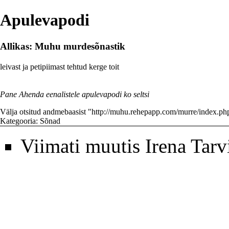
Apulevapodi
Allikas: Muhu murdesõnastik
leivast ja petipiimast tehtud kerge toit
Pane Ahenda eenalistele apulevapodi ko seltsi
Välja otsitud andmebaasist "
http://muhu.rehepapp.com/murre/index.p
Kategooria
:
Sõnad
Viimati muutis
Irena Tarv